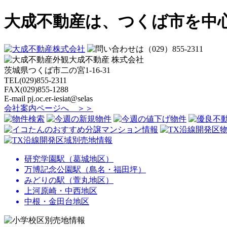
大成不動産は、つくば市を中
大成不動産 株式会社
茨城県つくば市二の宮1-16-31
TEL(029)855-2311
FAX(029)855-1288
E-mail
pj.oc.er-iesiat@selas
会社案内ページへ ＞＞
研究学園駅（葛城地区）
万博記念公園駅（島名・福田坪）
みどりの駅（萱丸地区）
上河原崎・中西地区
中根・金田台地区