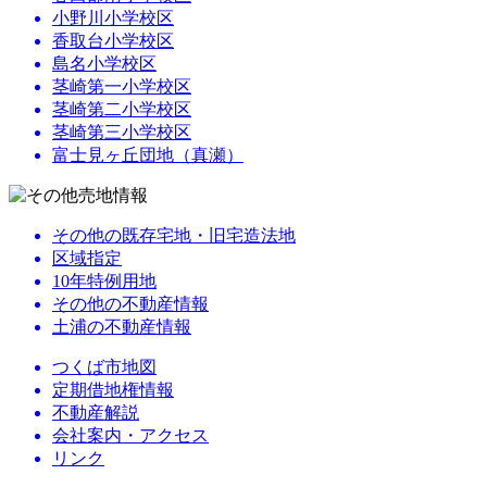
小野川小学校区
香取台小学校区
島名小学校区
茎崎第一小学校区
茎崎第二小学校区
茎崎第三小学校区
富士見ヶ丘団地（真瀬）
その他の既存宅地・旧宅造法地
区域指定
10年特例用地
その他の不動産情報
土浦の不動産情報
つくば市地図
定期借地権情報
不動産解説
会社案内・アクセス
リンク